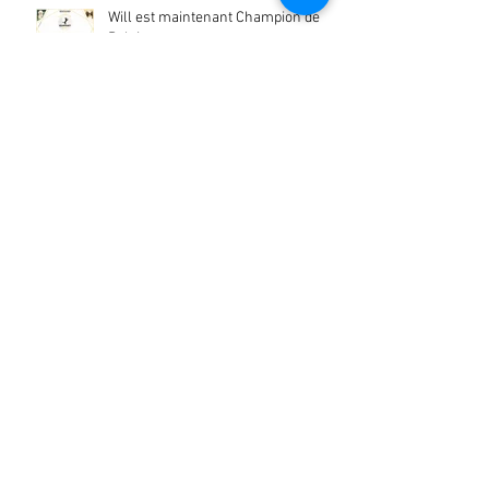
Will est maintenant Champion de
Belgique
Nouveaux titres de Champion pour
Will
Photos aux Ruines de Villers La Ville
Archives
Retrouvez-nous