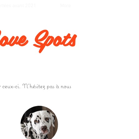
rtées avant 2021
More
ove Spots
ur ceux-ci. N'hésitez pas à nous