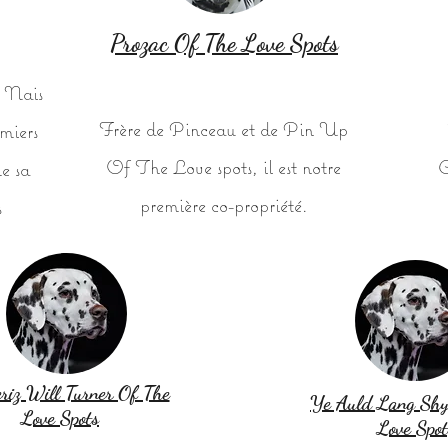
Prozac Of The Love Spots
 Nais
Frère de Pinceau et de Pin Up
miers
Of The Love spots, il est notre
C
e sa
première co-propriété.
s
iz Will Turner Of The
Ye Auld Lang Shy
Love Spots
Love Spot