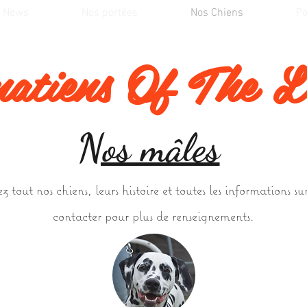
News
Nos portées
Nos Chiens
Po
atiens Of The L
Nos mâles
z tout nos chiens, leurs histoire et toutes les informations s
contacter pour plus de renseignements.