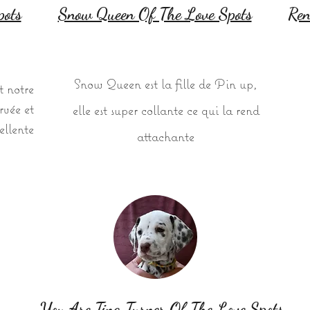
pots
Snow Queen Of The Love Spots
Ren
Snow Queen est la fille de Pin up,
t notre
rvée et
elle est super collante ce qui la rend
ellente
attachante
You Are Tina Turner Of The Love Spots