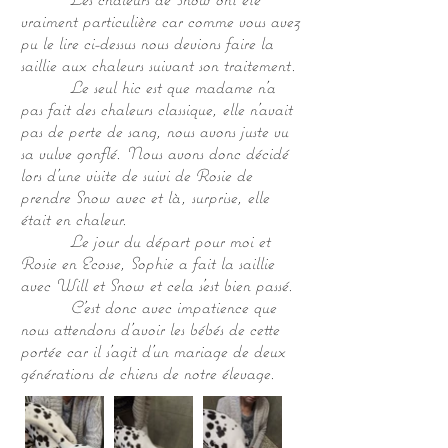
vraiment particulière car comme vous avez
pu le lire ci-dessus nous devions faire la
saillie aux chaleurs suivant son traitement.
Le seul hic est que madame n'a
pas fait des chaleurs classique, elle n'avait
pas de perte de sang, nous avons juste vu
sa vulve gonflé. Nous avons donc décidé
lors d'une visite de suivi de Rosie de
prendre Snow avec et là, surprise, elle
était en chaleur.
Le jour du départ pour moi et
Rosie en Ecosse, Sophie a fait la saillie
avec Will et Snow et cela s'est bien passé.
C'est donc avec impatience que
nous attendons d'avoir les bébés de cette
portée car il s'agit d'un mariage de deux
générations de chiens de notre élevage.