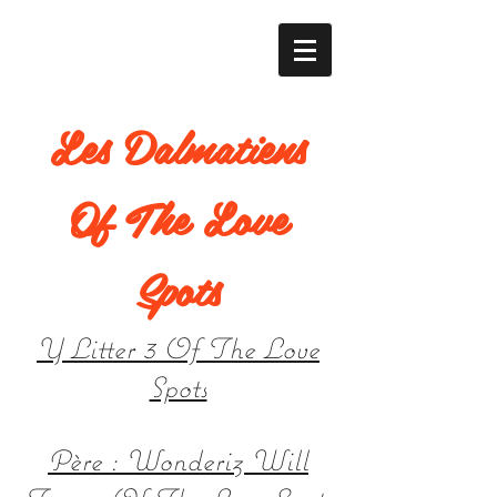
Les Dalmatiens
Of The Love
Spots
Y Litter 3 Of The Love
Spots
Père : Wonderiz Will