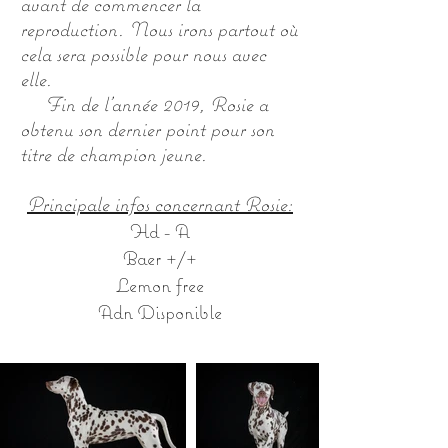
avant de commencer la
reproduction. Nous irons partout où
cela sera possible pour nous avec
elle.
Fin de l'année 2019, Rosie a
obtenu son dernier point pour son
titre de champion jeune.
Principale infos concernant Rosie:
Hd - A
Baer +/+
Lemon free
Adn Disponible