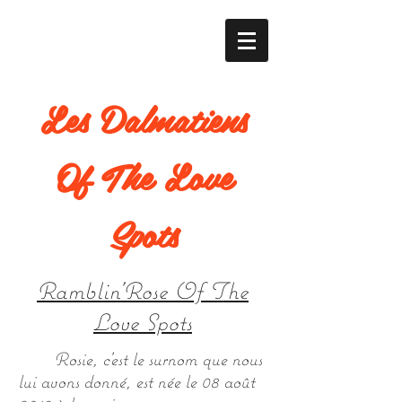
Les Dalmatiens
Of The Love
Spots
Ramblin'Rose Of The
Love Spots
Rosie, c'est le surnom que nous
lui avons donné, est née le 08 août